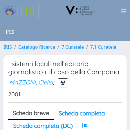
IRIS
IRIS
Catalogo Ricerca
7 Curatele
7.1 Curatela
I sistemi locali nell'editoria
giornalistica. Il caso della Campania
MAZZONI, Clelia
;
2001
Scheda breve
Scheda completa
Scheda completa (DC)