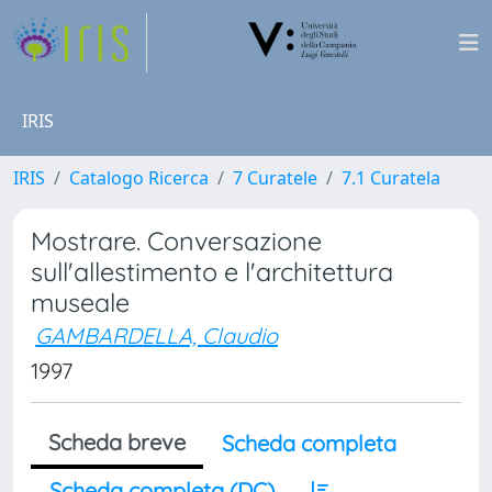
IRIS
IRIS
Catalogo Ricerca
7 Curatele
7.1 Curatela
Mostrare. Conversazione
sull'allestimento e l'architettura
museale
GAMBARDELLA, Claudio
1997
Scheda breve
Scheda completa
Scheda completa (DC)