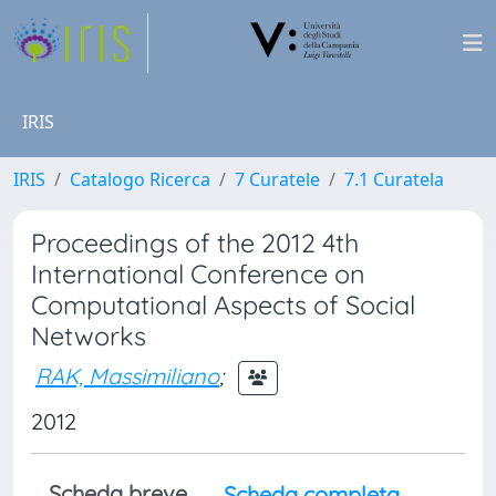
IRIS
IRIS
Catalogo Ricerca
7 Curatele
7.1 Curatela
Proceedings of the 2012 4th
International Conference on
Computational Aspects of Social
Networks
RAK, Massimiliano
;
2012
Scheda breve
Scheda completa