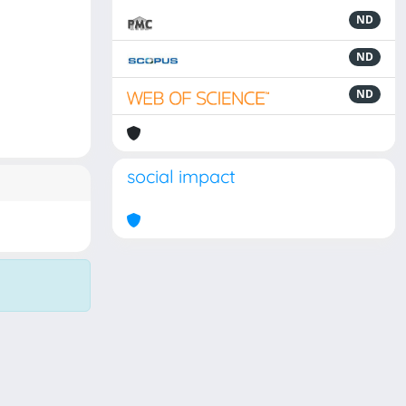
ND
ND
ND
social impact