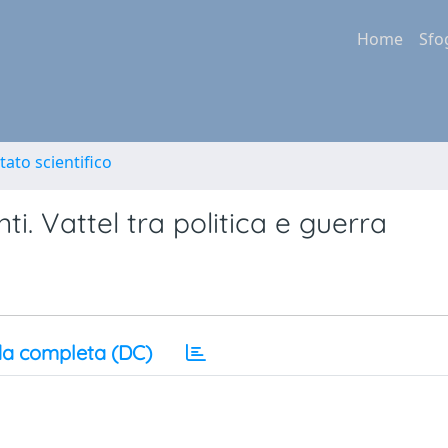
Home
Sfo
tato scientifico
ti. Vattel tra politica e guerra
a completa (DC)