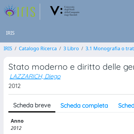
IRIS
IRIS
Catalogo Ricerca
3 Libro
3.1 Monografia o trat
Stato moderno e diritto delle gen
LAZZARICH, Diego
2012
Scheda breve
Scheda completa
Sched
Anno
2012