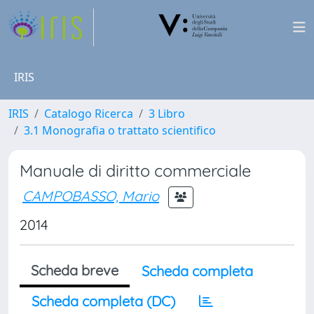
IRIS
IRIS
Catalogo Ricerca
3 Libro
3.1 Monografia o trattato scientifico
Manuale di diritto commerciale
CAMPOBASSO, Mario
2014
Scheda breve
Scheda completa
Scheda completa (DC)