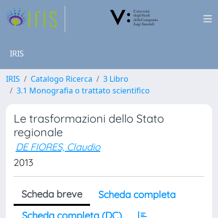
IRIS
IRIS
Catalogo Ricerca
3 Libro
3.1 Monografia o trattato scientifico
Le trasformazioni dello Stato
regionale
DE FIORES, Claudio
2013
Scheda breve
Scheda completa
Scheda completa (DC)