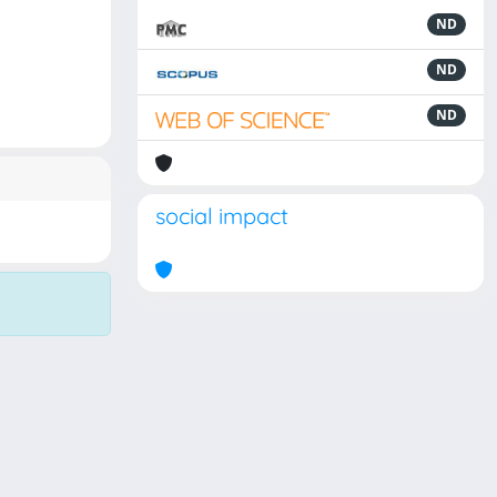
ND
ND
ND
social impact