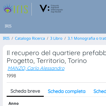
IRIS
IRIS
Catalogo Ricerca
3 Libro
3.1 Monografia o trat
Il recupero del quartiere prefab
Progetto, Territorio, Torino
MANZO, Carlo Alessandro
1998
Scheda breve
Scheda completa
Sched
Anno