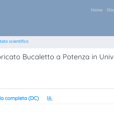
Home
Sfo
tato scientifico
bricato Bucaletto a Potenza in Univ
a completa (DC)