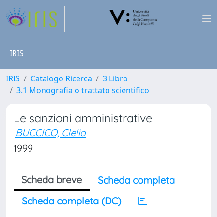
IRIS
IRIS
Catalogo Ricerca
3 Libro
3.1 Monografia o trattato scientifico
Le sanzioni amministrative
BUCCICO, Clelia
1999
Scheda breve
Scheda completa
Scheda completa (DC)