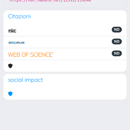
https://hdl.handle.net/11591/159240
Citazioni
ND
ND
ND
social impact
Powered by
IRIS
-
about IRIS
-