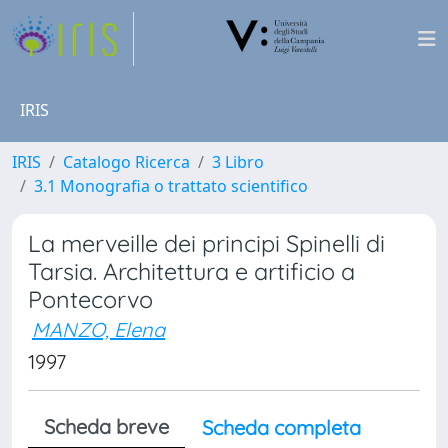
IRIS
IRIS
Catalogo Ricerca
3 Libro
3.1 Monografia o trattato scientifico
La merveille dei principi Spinelli di
Tarsia. Architettura e artificio a
Pontecorvo
MANZO, Elena
1997
Scheda breve
Scheda completa