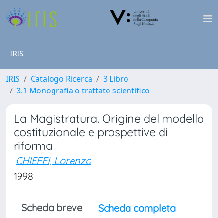
IRIS
IRIS
Catalogo Ricerca
3 Libro
3.1 Monografia o trattato scientifico
La Magistratura. Origine del modello
costituzionale e prospettive di
riforma
CHIEFFI, Lorenzo
1998
Scheda breve
Scheda completa