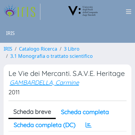
IRIS
IRIS
Catalogo Ricerca
3 Libro
3.1 Monografia o trattato scientifico
Le Vie dei Mercanti. S.A.V.E. Heritage
GAMBARDELLA, Carmine
2011
Scheda breve
Scheda completa
Scheda completa (DC)