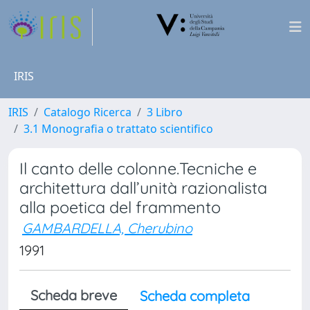
IRIS
IRIS
Catalogo Ricerca
3 Libro
3.1 Monografia o trattato scientifico
Il canto delle colonne.Tecniche e
architettura dall’unità razionalista
alla poetica del frammento
GAMBARDELLA, Cherubino
1991
Scheda breve
Scheda completa