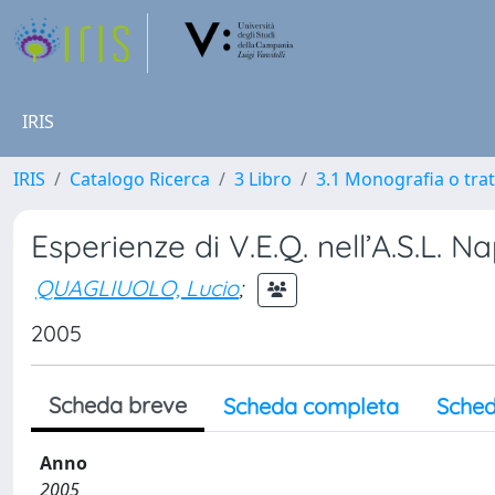
IRIS
IRIS
Catalogo Ricerca
3 Libro
3.1 Monografia o trat
Esperienze di V.E.Q. nell’A.S.L. Na
QUAGLIUOLO, Lucio
;
2005
Scheda breve
Scheda completa
Sched
Anno
2005