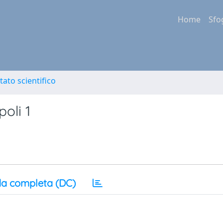
Home
Sfo
tato scientifico
poli 1
a completa (DC)