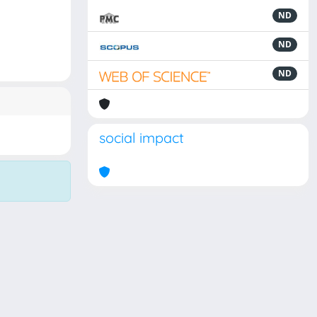
ND
ND
ND
social impact