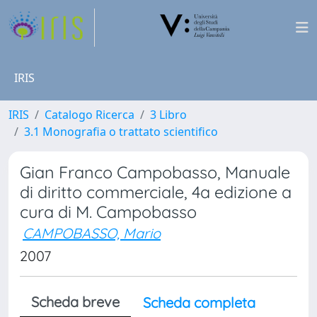
IRIS
IRIS
Catalogo Ricerca
3 Libro
3.1 Monografia o trattato scientifico
Gian Franco Campobasso, Manuale
di diritto commerciale, 4a edizione a
cura di M. Campobasso
CAMPOBASSO, Mario
2007
Scheda breve
Scheda completa