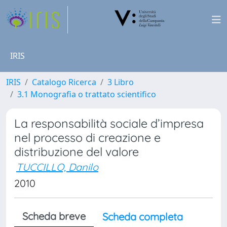
IRIS
IRIS
Catalogo Ricerca
3 Libro
3.1 Monografia o trattato scientifico
La responsabilità sociale d’impresa
nel processo di creazione e
distribuzione del valore
TUCCILLO, Danilo
2010
Scheda breve
Scheda completa