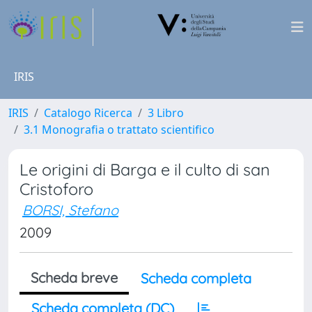
IRIS
IRIS
Catalogo Ricerca
3 Libro
3.1 Monografia o trattato scientifico
Le origini di Barga e il culto di san
Cristoforo
BORSI, Stefano
2009
Scheda breve
Scheda completa
Scheda completa (DC)