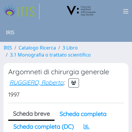
IRIS
IRIS
Catalogo Ricerca
3 Libro
3.1 Monografia o trattato scientifico
Argomneti di chirurgia generale
RUGGIERO, Roberto
;
1997
Scheda breve
Scheda completa
Scheda completa (DC)