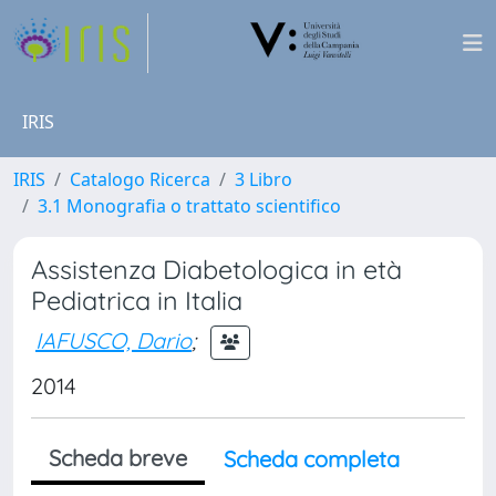
IRIS
IRIS
Catalogo Ricerca
3 Libro
3.1 Monografia o trattato scientifico
Assistenza Diabetologica in età
Pediatrica in Italia
IAFUSCO, Dario
;
2014
Scheda breve
Scheda completa