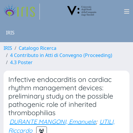
IRIS
IRIS
Catalogo Ricerca
4 Contributo in Atti di Convegno (Proceeding)
4.3 Poster
Infective endocarditis on cardiac
rhythm management devices:
preliminary study on the possible
pathogenic role of inherited
thrombophilias
DURANTE MANGONI, Emanuele
;
UTILI,
Riccardo