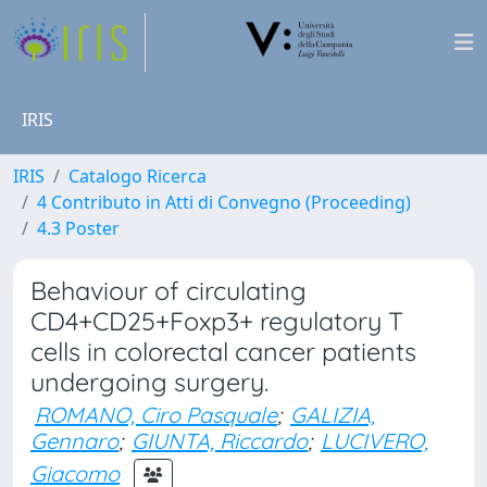
IRIS
IRIS
Catalogo Ricerca
4 Contributo in Atti di Convegno (Proceeding)
4.3 Poster
Behaviour of circulating
CD4+CD25+Foxp3+ regulatory T
cells in colorectal cancer patients
undergoing surgery.
ROMANO, Ciro Pasquale
;
GALIZIA,
Gennaro
;
GIUNTA, Riccardo
;
LUCIVERO,
Giacomo