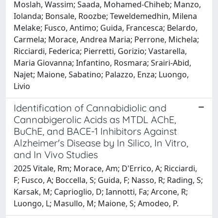
Moslah, Wassim; Saada, Mohamed-Chiheb; Manzo,
Iolanda; Bonsale, Roozbe; Teweldemedhin, Milena
Melake; Fusco, Antimo; Guida, Francesca; Belardo,
Carmela; Morace, Andrea Maria; Perrone, Michela;
Ricciardi, Federica; Pierretti, Gorizio; Vastarella,
Maria Giovanna; Infantino, Rosmara; Srairi-Abid,
Najet; Maione, Sabatino; Palazzo, Enza; Luongo,
Livio
Identification of Cannabidiolic and
Cannabigerolic Acids as MTDL AChE,
BuChE, and BACE-1 Inhibitors Against
Alzheimer's Disease by In Silico, In Vitro,
and In Vivo Studies
2025 Vitale, Rm; Morace, Am; D'Errico, A; Ricciardi,
F; Fusco, A; Boccella, S; Guida, F; Nasso, R; Rading, S;
Karsak, M; Caprioglio, D; Iannotti, Fa; Arcone, R;
Luongo, L; Masullo, M; Maione, S; Amodeo, P.