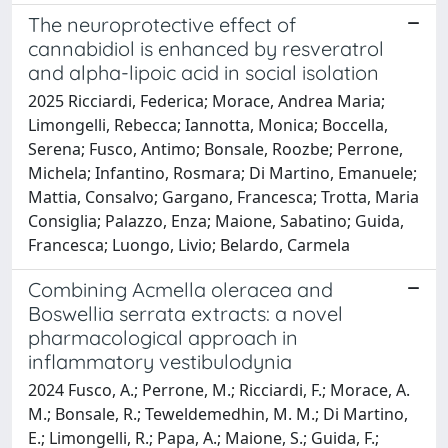
The neuroprotective effect of
cannabidiol is enhanced by resveratrol
and alpha-lipoic acid in social isolation
2025 Ricciardi, Federica; Morace, Andrea Maria;
Limongelli, Rebecca; Iannotta, Monica; Boccella,
Serena; Fusco, Antimo; Bonsale, Roozbe; Perrone,
Michela; Infantino, Rosmara; Di Martino, Emanuele;
Mattia, Consalvo; Gargano, Francesca; Trotta, Maria
Consiglia; Palazzo, Enza; Maione, Sabatino; Guida,
Francesca; Luongo, Livio; Belardo, Carmela
Combining Acmella oleracea and
Boswellia serrata extracts: a novel
pharmacological approach in
inflammatory vestibulodynia
2024 Fusco, A.; Perrone, M.; Ricciardi, F.; Morace, A.
M.; Bonsale, R.; Teweldemedhin, M. M.; Di Martino,
E.; Limongelli, R.; Papa, A.; Maione, S.; Guida, F.;