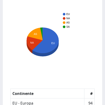
EU
NA
AS
SA
AS
NA
EU
Continente
#
EU - Europa
94