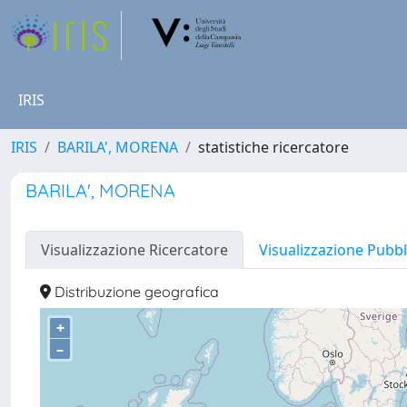
IRIS
IRIS
BARILA', MORENA
statistiche ricercatore
BARILA', MORENA
Visualizzazione Ricercatore
Visualizzazione Pubbl
Distribuzione geografica
+
–