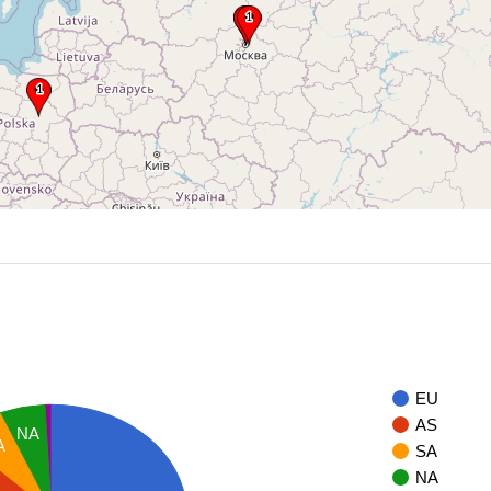
EU
AS
NA
A
SA
NA