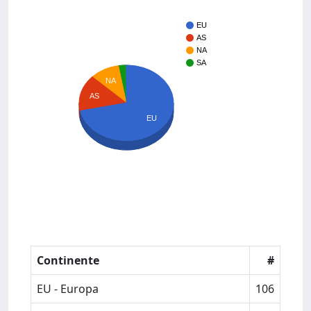
EU
AS
NA
SA
NA
AS
EU
Continente
#
EU - Europa
106