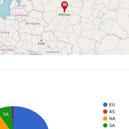
EU
AS
SA
NA
SA