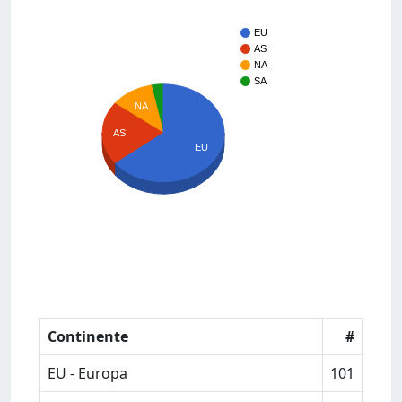
EU
AS
NA
SA
NA
AS
EU
Continente
#
EU - Europa
101