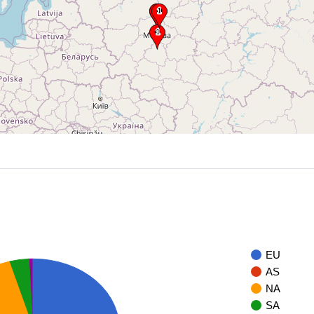
EU
AS
NA
SA