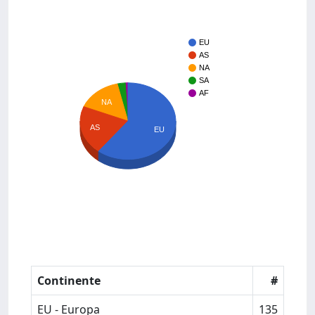
EU
AS
NA
SA
AF
NA
AS
EU
Continente
#
EU - Europa
135