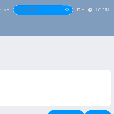
glia
IT
LOGIN