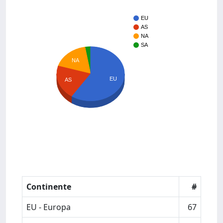
EU
AS
NA
SA
NA
EU
AS
Continente
#
EU - Europa
67