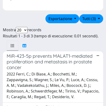
Esportazione
Tutti (3)
Mostra
records
Risultati 1 - 3 di 3 (tempo di esecuzione: 0.01 secondi).
MiR-423-5p prevents MALAT1-mediated
proliferation and metastasis in prostate
cancer
2022 Ferri, C.; Di Biase, A.; Bocchetti, M.;
Zappavigna, S.; Wagner, S.; Le Vu, P.; Luce, A.; Cossu,
A. M.; Vadakekolathu, J.; Miles, A.; Boocock, D. J.;
Robinson, A.; Schwerdtfeger, M.; Tirino, V.; Papaccio,
F.; Caraglia, M.; Regad, T.; Desiderio, V.