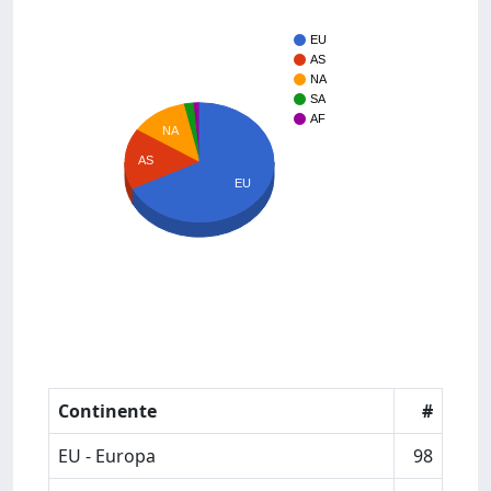
EU
AS
NA
SA
AF
NA
AS
EU
Continente
#
EU - Europa
98