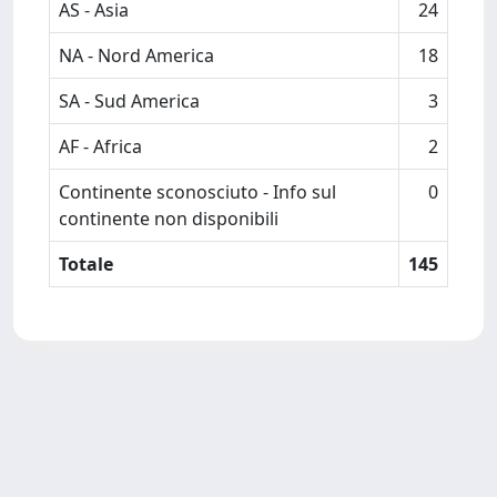
AS - Asia
24
NA - Nord America
18
SA - Sud America
3
AF - Africa
2
Continente sconosciuto - Info sul
0
continente non disponibili
Totale
145
Powered by
IRIS
-
about IRIS
-
Utilizzo dei cookie
Copyright © 2026