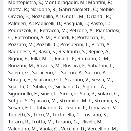
Montepietra, S.; Montibragadin, M.; Montini, F.;
Motta, R.; Nardone, R.; Gabri Nicoletti, C.; Nobile-
Orazio, E.; Nozzolillo, A.; Onofrj, M.; Orlandi, R.;
Palmieri, A.; Paolicelli, D.; Pasquali, L.; Pasto, L.;
Pedrazzoli, E.; Petracca, M.; Petrone, A.; Piantadosi,
C.; Pietroboni, A. M.; Pinardi, F.; Portaccio, E.;
Pozzato, M.; Pozzilli, C.; Prosperini, L.; Protti, A.;
Ragonese, P.; Rasia, S.; Realmuto, S.; Repice, A.;
Rigoni, E.; Rilla, M. T.; Rinaldi, F.; Romano, C. M.;
Ronzoni, M.; Rovaris, M.; Ruscica, F.; Sabattini, L.;
Salemi, G.; Saraceno, L.; Sartori, A.; Sartori, A.;
Sbragia, E.; Scarano, G. I.; Scarano, V.; Sessa, M.;
Sgarito, C.; Sibilia, G.; Siciliano, G.; Signori, A.;
Signoriello, E.; Sinisi, L.; Sireci, F.; Sola, P.; Solaro, C.;
Sotgiu, S.; Sparaco, M.; Stromillo, M. L.; Strumia, S.;
Susani, E. L.; Tabiadon, G.; Teatini, F.; Tomassini, V.;
Tonietti, S.; Torri, V.; Tortorella, C.; Toscano, S.;
Totaro, R.; Trotta, M.; Turano, G.; Ulivelli, M.;
Valentino, M.; Vaula, G.; Vecchio, D.; Vercellino, M.;