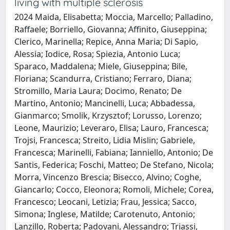
living with multiple sclerosis
2024 Maida, Elisabetta; Moccia, Marcello; Palladino,
Raffaele; Borriello, Giovanna; Affinito, Giuseppina;
Clerico, Marinella; Repice, Anna Maria; Di Sapio,
Alessia; Iodice, Rosa; Spiezia, Antonio Luca;
Sparaco, Maddalena; Miele, Giuseppina; Bile,
Floriana; Scandurra, Cristiano; Ferraro, Diana;
Stromillo, Maria Laura; Docimo, Renato; De
Martino, Antonio; Mancinelli, Luca; Abbadessa,
Gianmarco; Smolik, Krzysztof; Lorusso, Lorenzo;
Leone, Maurizio; Leveraro, Elisa; Lauro, Francesca;
Trojsi, Francesca; Streito, Lidia Mislin; Gabriele,
Francesca; Marinelli, Fabiana; Ianniello, Antonio; De
Santis, Federica; Foschi, Matteo; De Stefano, Nicola;
Morra, Vincenzo Brescia; Bisecco, Alvino; Coghe,
Giancarlo; Cocco, Eleonora; Romoli, Michele; Corea,
Francesco; Leocani, Letizia; Frau, Jessica; Sacco,
Simona; Inglese, Matilde; Carotenuto, Antonio;
Lanzillo, Roberta; Padovani, Alessandro; Triassi,