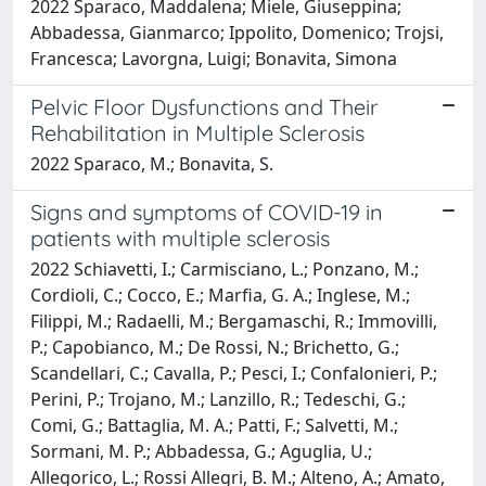
2022 Sparaco, Maddalena; Miele, Giuseppina;
Abbadessa, Gianmarco; Ippolito, Domenico; Trojsi,
Francesca; Lavorgna, Luigi; Bonavita, Simona
Pelvic Floor Dysfunctions and Their
Rehabilitation in Multiple Sclerosis
2022 Sparaco, M.; Bonavita, S.
Signs and symptoms of COVID-19 in
patients with multiple sclerosis
2022 Schiavetti, I.; Carmisciano, L.; Ponzano, M.;
Cordioli, C.; Cocco, E.; Marfia, G. A.; Inglese, M.;
Filippi, M.; Radaelli, M.; Bergamaschi, R.; Immovilli,
P.; Capobianco, M.; De Rossi, N.; Brichetto, G.;
Scandellari, C.; Cavalla, P.; Pesci, I.; Confalonieri, P.;
Perini, P.; Trojano, M.; Lanzillo, R.; Tedeschi, G.;
Comi, G.; Battaglia, M. A.; Patti, F.; Salvetti, M.;
Sormani, M. P.; Abbadessa, G.; Aguglia, U.;
Allegorico, L.; Rossi Allegri, B. M.; Alteno, A.; Amato,