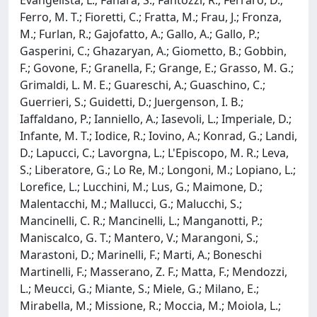
Ferro, M. T.; Fioretti, C.; Fratta, M.; Frau, J.; Fronza,
M.; Furlan, R.; Gajofatto, A.; Gallo, A.; Gallo, P.;
Gasperini, C.; Ghazaryan, A.; Giometto, B.; Gobbin,
F.; Govone, F.; Granella, F.; Grange, E.; Grasso, M. G.;
Grimaldi, L. M. E.; Guareschi, A.; Guaschino, C.;
Guerrieri, S.; Guidetti, D.; Juergenson, I. B.;
Iaffaldano, P.; Ianniello, A.; Iasevoli, L.; Imperiale, D.;
Infante, M. T.; Iodice, R.; Iovino, A.; Konrad, G.; Landi,
D.; Lapucci, C.; Lavorgna, L.; L'Episcopo, M. R.; Leva,
S.; Liberatore, G.; Lo Re, M.; Longoni, M.; Lopiano, L.;
Lorefice, L.; Lucchini, M.; Lus, G.; Maimone, D.;
Malentacchi, M.; Mallucci, G.; Malucchi, S.;
Mancinelli, C. R.; Mancinelli, L.; Manganotti, P.;
Maniscalco, G. T.; Mantero, V.; Marangoni, S.;
Marastoni, D.; Marinelli, F.; Marti, A.; Boneschi
Martinelli, F.; Masserano, Z. F.; Matta, F.; Mendozzi,
L.; Meucci, G.; Miante, S.; Miele, G.; Milano, E.;
Mirabella, M.; Missione, R.; Moccia, M.; Moiola, L.;