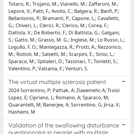
Totaro, R.; Trojano, M.; Vianello, M.; Zaffaroni, M.;
Lepore, V.; Patti, F.; Avolio, C.; Balgera, R.; Banfi, P.;
Bellantonio, P.; Bramanti, P.; Capone, L.; Cavalletti,
G.; Chiveri, L.; Clerici, R.; Clerico, M.; Corea, F.;
Dattola, V.; De Robertis, F.; Di Battista, G.; Galgani,
S.; Gatto, M.; Grasso, M. G.; Inglese, M.; Lo Russo, L.;
Logullo, F. O.; Mantegazza, R.; Protti, A.; Rezzonico,
M.; Rottoli, M.; Salvetti, M.; Scarpini, E.; Sinisi, L.;
Sparaco, M.; Spitaleri, D.; Tassinari, T.; Tonietti, S.;
Valentino, P.; Valzania, F.; Venturi, S.
The virtual multiple sclerosis patient
2024 Sorrentino, P; Pathak, A; Ziaeemehr, A; Troisi
Lopez, E; Cipriano, L; Romano, A; Sparaco, M;
Quarantelli, M; Banerjee, A; Sorrentino, G; Jirsa, V;
Hashemi, M
Validation of the swallowing disturbance
questionnaire in people with multiple