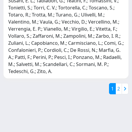
Susani, E. L.; Tabiadon, G.; Teatini, F.; Tomassini, V.;
Tonietti, S.; Torri, C. V.; Tortorella, C.; Toscano, S.;
Totaro, R.; Trotta, M.; Turano, G.; Ulivelli, M.;
Valentino, M.; Vaula, G.; Vecchio, D.; Vercellino, M.;
Verrengia, E. P.; Vianello, M.; Virgilio, E.; Vitetta, F.;
Vollaro, S.; Zaffaroni, M.; Zampolini, M.; Zarbo, I. R.;
Zuliani, L.; Capobianco, M.; Carmisciano, L.; Comi, G.;
Confalonieri, P.; Cordioli, C.; De Rossi, N.; Marfia, G.
A.; Patti, F.; Perini, P.; Pesci, I.; Ponzano, M.; Radaelli,
M.; Salvetti, M.; Scandellari, C.; Sormani, M. P.;
Tedeschi, G.; Zito, A.
1
2
Powered by
IRIS
-
about IRIS
-
Utilizzo dei cookie
Copyright © 2026