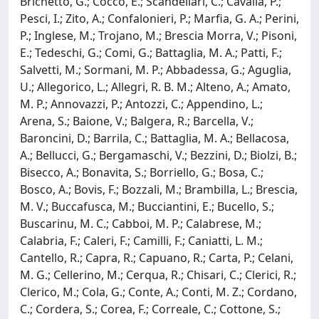
Brichetto, G.; Cocco, E.; Scandellari, C.; Cavalla, P.;
Pesci, I.; Zito, A.; Confalonieri, P.; Marfia, G. A.; Perini,
P.; Inglese, M.; Trojano, M.; Brescia Morra, V.; Pisoni,
E.; Tedeschi, G.; Comi, G.; Battaglia, M. A.; Patti, F.;
Salvetti, M.; Sormani, M. P.; Abbadessa, G.; Aguglia,
U.; Allegorico, L.; Allegri, R. B. M.; Alteno, A.; Amato,
M. P.; Annovazzi, P.; Antozzi, C.; Appendino, L.;
Arena, S.; Baione, V.; Balgera, R.; Barcella, V.;
Baroncini, D.; Barrila, C.; Battaglia, M. A.; Bellacosa,
A.; Bellucci, G.; Bergamaschi, V.; Bezzini, D.; Biolzi, B.;
Bisecco, A.; Bonavita, S.; Borriello, G.; Bosa, C.;
Bosco, A.; Bovis, F.; Bozzali, M.; Brambilla, L.; Brescia,
M. V.; Buccafusca, M.; Bucciantini, E.; Bucello, S.;
Buscarinu, M. C.; Cabboi, M. P.; Calabrese, M.;
Calabria, F.; Caleri, F.; Camilli, F.; Caniatti, L. M.;
Cantello, R.; Capra, R.; Capuano, R.; Carta, P.; Celani,
M. G.; Cellerino, M.; Cerqua, R.; Chisari, C.; Clerici, R.;
Clerico, M.; Cola, G.; Conte, A.; Conti, M. Z.; Cordano,
C.; Cordera, S.; Corea, F.; Correale, C.; Cottone, S.;