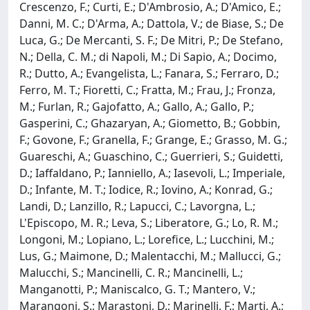
Crescenzo, F.; Curti, E.; D'Ambrosio, A.; D'Amico, E.;
Danni, M. C.; D'Arma, A.; Dattola, V.; de Biase, S.; De
Luca, G.; De Mercanti, S. F.; De Mitri, P.; De Stefano,
N.; Della, C. M.; di Napoli, M.; Di Sapio, A.; Docimo,
R.; Dutto, A.; Evangelista, L.; Fanara, S.; Ferraro, D.;
Ferro, M. T.; Fioretti, C.; Fratta, M.; Frau, J.; Fronza,
M.; Furlan, R.; Gajofatto, A.; Gallo, A.; Gallo, P.;
Gasperini, C.; Ghazaryan, A.; Giometto, B.; Gobbin,
F.; Govone, F.; Granella, F.; Grange, E.; Grasso, M. G.;
Guareschi, A.; Guaschino, C.; Guerrieri, S.; Guidetti,
D.; Iaffaldano, P.; Ianniello, A.; Iasevoli, L.; Imperiale,
D.; Infante, M. T.; Iodice, R.; Iovino, A.; Konrad, G.;
Landi, D.; Lanzillo, R.; Lapucci, C.; Lavorgna, L.;
L'Episcopo, M. R.; Leva, S.; Liberatore, G.; Lo, R. M.;
Longoni, M.; Lopiano, L.; Lorefice, L.; Lucchini, M.;
Lus, G.; Maimone, D.; Malentacchi, M.; Mallucci, G.;
Malucchi, S.; Mancinelli, C. R.; Mancinelli, L.;
Manganotti, P.; Maniscalco, G. T.; Mantero, V.;
Marangoni, S.; Marastoni, D.; Marinelli, F.; Marti, A.;