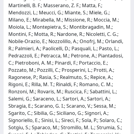
Martinelli, B. F.; Masserano, Z. F.; Matta, F.;
Mendozzi, L.; Meucci, G.; Miante, S.; Miele, G.;
Milano, E.; Mirabella, M.; Missione, R.; Moccia, M.;
Moiola, L.; Montepietra, S.; Montibragadin, M.;
Montini, F.; Motta, R.; Nardone, R.; Nicoletti, C. G.;
Nobile-Orazio, E.; Nozzolillo, A.; Onofrj, M.; Orlandi,
R.; Palmieri, A.; Paolicelli, D.; Pasquali, L.; Pasto, L.;
Pedrazzoli, E.; Petracca, M.; Petrone, A.; Piantadosi,
C.; Pietroboni, A. M.; Pinardi, F.; Portaccio, E.;
Pozzato, M.; Pozzilli, C.; Prosperini, L.; Protti, A.;
Ragonese, P.; Rasia, S.; Realmuto, S.; Repice, A.;
Rigoni, E.; Rilla, M. T.; Rinaldi, F.; Romano, C. M.;
Ronzoni, M.; Rovaris, M.; Ruscica, F.; Sabattini, L.;
Salemi, G.; Saraceno, L.; Sartori, A.; Sartori, A.;
Sbragia, E.; Scarano, G. I.; Scarano, V.; Sessa, M.;
Sgarito, C.; Sibilia, G.; Siciliano, G.; Signori, A.;
Signoriello, E.; Sinisi, L.; Sireci, F.; Sola, P.; Solaro, C.;
Sotgiu, S.; Sparaco, M.; Stromillo, M. L.; Strumia, S.;