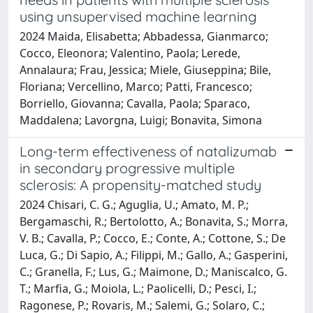
using unsupervised machine learning
2024 Maida, Elisabetta; Abbadessa, Gianmarco;
Cocco, Eleonora; Valentino, Paola; Lerede,
Annalaura; Frau, Jessica; Miele, Giuseppina; Bile,
Floriana; Vercellino, Marco; Patti, Francesco;
Borriello, Giovanna; Cavalla, Paola; Sparaco,
Maddalena; Lavorgna, Luigi; Bonavita, Simona
Long-term effectiveness of natalizumab
in secondary progressive multiple
sclerosis: A propensity-matched study
2024 Chisari, C. G.; Aguglia, U.; Amato, M. P.;
Bergamaschi, R.; Bertolotto, A.; Bonavita, S.; Morra,
V. B.; Cavalla, P.; Cocco, E.; Conte, A.; Cottone, S.; De
Luca, G.; Di Sapio, A.; Filippi, M.; Gallo, A.; Gasperini,
C.; Granella, F.; Lus, G.; Maimone, D.; Maniscalco, G.
T.; Marfia, G.; Moiola, L.; Paolicelli, D.; Pesci, I.;
Ragonese, P.; Rovaris, M.; Salemi, G.; Solaro, C.;