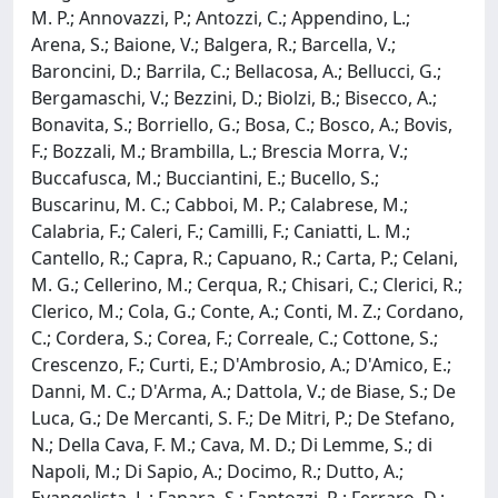
M. P.; Annovazzi, P.; Antozzi, C.; Appendino, L.;
Arena, S.; Baione, V.; Balgera, R.; Barcella, V.;
Baroncini, D.; Barrila, C.; Bellacosa, A.; Bellucci, G.;
Bergamaschi, V.; Bezzini, D.; Biolzi, B.; Bisecco, A.;
Bonavita, S.; Borriello, G.; Bosa, C.; Bosco, A.; Bovis,
F.; Bozzali, M.; Brambilla, L.; Brescia Morra, V.;
Buccafusca, M.; Bucciantini, E.; Bucello, S.;
Buscarinu, M. C.; Cabboi, M. P.; Calabrese, M.;
Calabria, F.; Caleri, F.; Camilli, F.; Caniatti, L. M.;
Cantello, R.; Capra, R.; Capuano, R.; Carta, P.; Celani,
M. G.; Cellerino, M.; Cerqua, R.; Chisari, C.; Clerici, R.;
Clerico, M.; Cola, G.; Conte, A.; Conti, M. Z.; Cordano,
C.; Cordera, S.; Corea, F.; Correale, C.; Cottone, S.;
Crescenzo, F.; Curti, E.; D'Ambrosio, A.; D'Amico, E.;
Danni, M. C.; D'Arma, A.; Dattola, V.; de Biase, S.; De
Luca, G.; De Mercanti, S. F.; De Mitri, P.; De Stefano,
N.; Della Cava, F. M.; Cava, M. D.; Di Lemme, S.; di
Napoli, M.; Di Sapio, A.; Docimo, R.; Dutto, A.;
Evangelista, L.; Fanara, S.; Fantozzi, R.; Ferraro, D.;