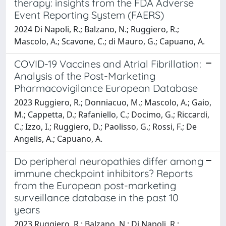
therapy: insights from the FDA Adverse
Event Reporting System (FAERS)
2024 Di Napoli, R.; Balzano, N.; Ruggiero, R.;
Mascolo, A.; Scavone, C.; di Mauro, G.; Capuano, A.
COVID-19 Vaccines and Atrial Fibrillation:
Analysis of the Post-Marketing
Pharmacovigilance European Database
2023 Ruggiero, R.; Donniacuo, M.; Mascolo, A.; Gaio,
M.; Cappetta, D.; Rafaniello, C.; Docimo, G.; Riccardi,
C.; Izzo, I.; Ruggiero, D.; Paolisso, G.; Rossi, F.; De
Angelis, A.; Capuano, A.
Do peripheral neuropathies differ among
immune checkpoint inhibitors? Reports
from the European post-marketing
surveillance database in the past 10
years
2023 Ruggiero, R.; Balzano, N.; Di Napoli, R.;