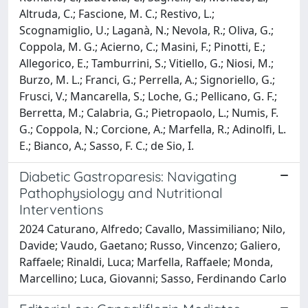
Altruda, C.; Fascione, M. C.; Restivo, L.;
Scognamiglio, U.; Laganà, N.; Nevola, R.; Oliva, G.;
Coppola, M. G.; Acierno, C.; Masini, F.; Pinotti, E.;
Allegorico, E.; Tamburrini, S.; Vitiello, G.; Niosi, M.;
Burzo, M. L.; Franci, G.; Perrella, A.; Signoriello, G.;
Frusci, V.; Mancarella, S.; Loche, G.; Pellicano, G. F.;
Berretta, M.; Calabria, G.; Pietropaolo, L.; Numis, F.
G.; Coppola, N.; Corcione, A.; Marfella, R.; Adinolfi, L.
E.; Bianco, A.; Sasso, F. C.; de Sio, I.
Diabetic Gastroparesis: Navigating
Pathophysiology and Nutritional
Interventions
2024 Caturano, Alfredo; Cavallo, Massimiliano; Nilo,
Davide; Vaudo, Gaetano; Russo, Vincenzo; Galiero,
Raffaele; Rinaldi, Luca; Marfella, Raffaele; Monda,
Marcellino; Luca, Giovanni; Sasso, Ferdinando Carlo