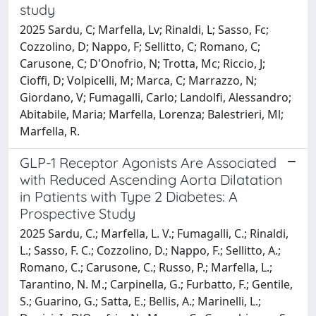
study
2025 Sardu, C; Marfella, Lv; Rinaldi, L; Sasso, Fc;
Cozzolino, D; Nappo, F; Sellitto, C; Romano, C;
Carusone, C; D'Onofrio, N; Trotta, Mc; Riccio, J;
Cioffi, D; Volpicelli, M; Marca, C; Marrazzo, N;
Giordano, V; Fumagalli, Carlo; Landolfi, Alessandro;
Abitabile, Maria; Marfella, Lorenza; Balestrieri, Ml;
Marfella, R.
GLP-1 Receptor Agonists Are Associated
with Reduced Ascending Aorta Dilatation
in Patients with Type 2 Diabetes: A
Prospective Study
2025 Sardu, C.; Marfella, L. V.; Fumagalli, C.; Rinaldi,
L.; Sasso, F. C.; Cozzolino, D.; Nappo, F.; Sellitto, A.;
Romano, C.; Carusone, C.; Russo, P.; Marfella, L.;
Tarantino, N. M.; Carpinella, G.; Furbatto, F.; Gentile,
S.; Guarino, G.; Satta, E.; Bellis, A.; Marinelli, L.;