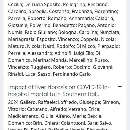
Cecilia; De Lucia Sposito, Pellegrino; Rescigno,
Carolina; Sbreglia, Costanza; Fraganza, Fiorentino;
Parrella, Roberto; Romano, Annamaria; Calabria,
Giosuele; Polverino, Benedetto; Pagano, Antonio;
Numis, Fabio Giuliano; Bologna, Carolina; Nunziata,
Mariagrazia; Esposito, Vincenzo; Coppola, Nicola;
Maturo, Nicola; Nasti, Rodolfo; Di Micco, Pierpaolo;
Perrella, Alessandro; Adinolfi, Luigi Elio; Di
Domenico, Marina; Monda, Marcellino; Russo,
Vincenzo; Ruggiero, Roberto; Docimo, Giovanni;
Rinaldi, Luca; Sasso, Ferdinando Carlo
Impact of liver fibrosis on COVID-19 in-
hospital mortality in Southern Italy
2024 Galiero, Raffaele; Loffredo, Giuseppe; Simeon,
Vittorio; Caturano, Alfredo; Vetrano, Erica;
Medicamento, Giulia; Alfano, Maria; Beccia,
Domenico; Brin, Chiara; Colantuoni, Sara; Salvo,
Jessica Di; Epifani, Raffaella; Nevola, Riccardo;