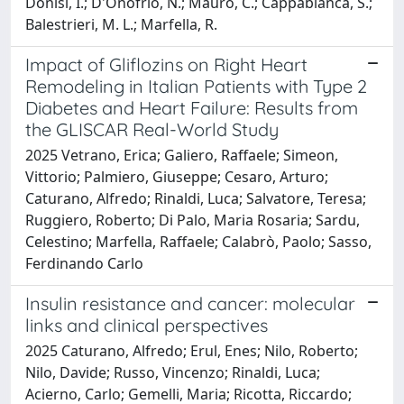
Donisi, I.; D'Onofrio, N.; Mauro, C.; Cappabianca, S.;
Balestrieri, M. L.; Marfella, R.
Impact of Gliflozins on Right Heart
Remodeling in Italian Patients with Type 2
Diabetes and Heart Failure: Results from
the GLISCAR Real-World Study
2025 Vetrano, Erica; Galiero, Raffaele; Simeon,
Vittorio; Palmiero, Giuseppe; Cesaro, Arturo;
Caturano, Alfredo; Rinaldi, Luca; Salvatore, Teresa;
Ruggiero, Roberto; Di Palo, Maria Rosaria; Sardu,
Celestino; Marfella, Raffaele; Calabrò, Paolo; Sasso,
Ferdinando Carlo
Insulin resistance and cancer: molecular
links and clinical perspectives
2025 Caturano, Alfredo; Erul, Enes; Nilo, Roberto;
Nilo, Davide; Russo, Vincenzo; Rinaldi, Luca;
Acierno, Carlo; Gemelli, Maria; Ricotta, Riccardo;