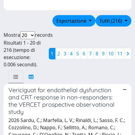
Esportazione
Tutti (216)
Mostra
records
Risultati 1 - 20 di
216 (tempo di
1
2
3
4
5
6
7
8
9
10
11
esecuzione:
0.006 secondi).
Vericiguat for endothelial dysfunction
and CRT response in non-responders:
the VERCET prospective observational
study
2026 Sardu, C.; Marfella, L. V.; Rinaldi, L.; Sasso, F. C.;
Cozzolino, D.; Nappo, F.; Sellitto, A.; Romano, C.;
Carusone, C.; D'Onofrio, N.; Trotta, M. C.; Riccio, J.;