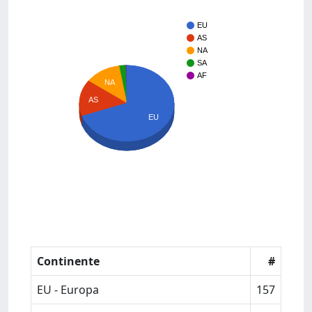
EU
AS
NA
SA
AF
NA
AS
EU
Continente
#
EU - Europa
157