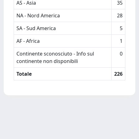
AS - Asia
35
NA - Nord America
28
SA - Sud America
5
AF - Africa
1
Continente sconosciuto - Info sul
0
continente non disponibili
Totale
226
Powered by
IRIS
-
about IRIS
-
Utilizzo dei cookie
Copyright © 2026