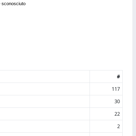
e sconosciuto
#
117
30
22
2