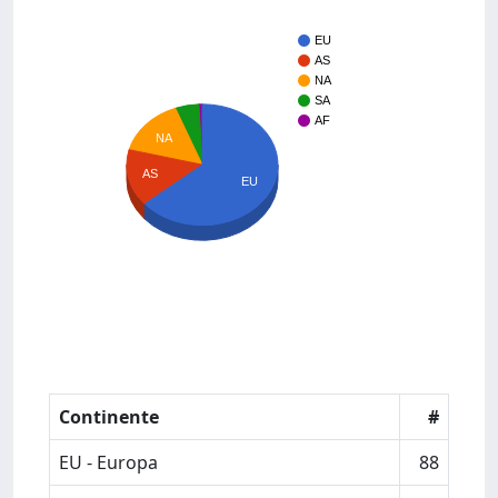
EU
AS
NA
SA
AF
NA
AS
EU
Continente
#
EU - Europa
88