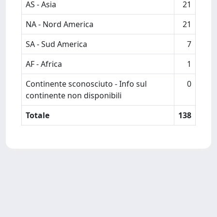
AS - Asia
21
NA - Nord America
21
SA - Sud America
7
AF - Africa
1
Continente sconosciuto - Info sul
0
continente non disponibili
Totale
138
Powered by
IRIS
-
about IRIS
-
Utilizzo dei cookie
Copyright © 2026