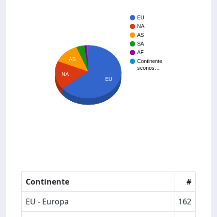
EU
NA
AS
SA
AF
AS
Continente
sconos…
NA
EU
Continente
#
EU - Europa
162