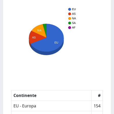
EU
AS
NA
SA
AF
NA
AS
EU
Continente
#
EU - Europa
154