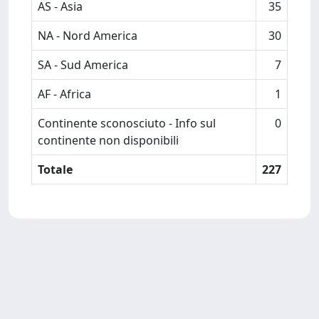
AS - Asia
35
NA - Nord America
30
SA - Sud America
7
AF - Africa
1
Continente sconosciuto - Info sul
0
continente non disponibili
Totale
227
Powered by
IRIS
-
about IRIS
-
Utilizzo dei cookie
Copyright © 2026