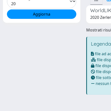
WorldLIK
2020 Zerlen
Mostrati risul
Legenda
file ad 
file dis
file disp
file disp
file sot
nessun f