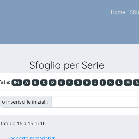
Home
Sfo
Sfoglia per Serie
ai a:
0-9
A
B
C
D
E
F
G
H
I
J
K
L
M
N
o inserisci le iniziali:
tati da 16 a 16 di 16
esporta metadati