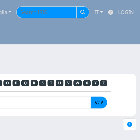
glia
IT
LOGIN
O
P
Q
R
S
T
U
V
W
X
Y
Z