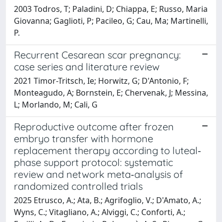
2003 Todros, T; Paladini, D; Chiappa, E; Russo, Maria
Giovanna; Gaglioti, P; Pacileo, G; Cau, Ma; Martinelli,
P.
Recurrent Cesarean scar pregnancy:
case series and literature review
2021 Timor-Tritsch, Ie; Horwitz, G; D'Antonio, F;
Monteagudo, A; Bornstein, E; Chervenak, J; Messina,
L; Morlando, M; Cali, G
Reproductive outcome after frozen
embryo transfer with hormone
replacement therapy according to luteal‐
phase support protocol: systematic
review and network meta‐analysis of
randomized controlled trials
2025 Etrusco, A.; Ata, B.; Agrifoglio, V.; D'Amato, A.;
Wyns, C.; Vitagliano, A.; Alviggi, C.; Conforti, A.;