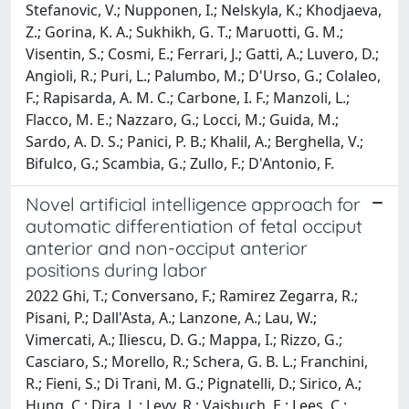
Stefanovic, V.; Nupponen, I.; Nelskyla, K.; Khodjaeva,
Z.; Gorina, K. A.; Sukhikh, G. T.; Maruotti, G. M.;
Visentin, S.; Cosmi, E.; Ferrari, J.; Gatti, A.; Luvero, D.;
Angioli, R.; Puri, L.; Palumbo, M.; D'Urso, G.; Colaleo,
F.; Rapisarda, A. M. C.; Carbone, I. F.; Manzoli, L.;
Flacco, M. E.; Nazzaro, G.; Locci, M.; Guida, M.;
Sardo, A. D. S.; Panici, P. B.; Khalil, A.; Berghella, V.;
Bifulco, G.; Scambia, G.; Zullo, F.; D'Antonio, F.
Novel artificial intelligence approach for
automatic differentiation of fetal occiput
anterior and non-occiput anterior
positions during labor
2022 Ghi, T.; Conversano, F.; Ramirez Zegarra, R.;
Pisani, P.; Dall'Asta, A.; Lanzone, A.; Lau, W.;
Vimercati, A.; Iliescu, D. G.; Mappa, I.; Rizzo, G.;
Casciaro, S.; Morello, R.; Schera, G. B. L.; Franchini,
R.; Fieni, S.; Di Trani, M. G.; Pignatelli, D.; Sirico, A.;
Hung, C.; Dira, L.; Levy, R.; Vaisbuch, E.; Lees, C.;