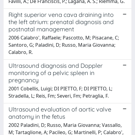
Favilli, A.; De Franciscis, P.; Laganà, A. S.; Riemma, G.
Right superior vena cava draining into
the left atrium: prenatal diagnosis and
postnatal management
2006 Calabro', Raffaele; Pascotto, M; Pisacane, C;
Santoro, G; Paladini, D; Russo, Maria Giovanna;
Calabro, R.
Ultrasound diagnosis and Doppler
monitoring of a pelvic spleen in
pregnancy
2001 Cobellis, Luigi; DI PIETTO, F; DI PIETTO, L;
Stradella, L; Reis, Fm; Severi, Fm; Petraglia, F.
Ultrasound evaluation of aortic valve
anatomy in the fetus
2002 Paladini, D; Russo, Maria Giovanna; Vassallo,
M; Tartaglione, A; Pacileo, G; Martinelli, P; Calabro',