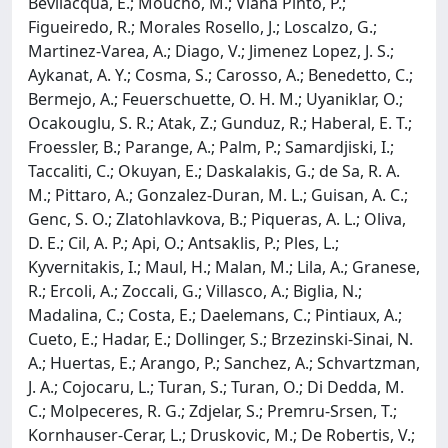
Bevilacqua, E.; Moucho, M.; Viana Pinto, P.;
Figueiredo, R.; Morales Rosello, J.; Loscalzo, G.;
Martinez-Varea, A.; Diago, V.; Jimenez Lopez, J. S.;
Aykanat, A. Y.; Cosma, S.; Carosso, A.; Benedetto, C.;
Bermejo, A.; Feuerschuette, O. H. M.; Uyaniklar, O.;
Ocakouglu, S. R.; Atak, Z.; Gunduz, R.; Haberal, E. T.;
Froessler, B.; Parange, A.; Palm, P.; Samardjiski, I.;
Taccaliti, C.; Okuyan, E.; Daskalakis, G.; de Sa, R. A.
M.; Pittaro, A.; Gonzalez-Duran, M. L.; Guisan, A. C.;
Genc, S. O.; Zlatohlavkova, B.; Piqueras, A. L.; Oliva,
D. E.; Cil, A. P.; Api, O.; Antsaklis, P.; Ples, L.;
Kyvernitakis, I.; Maul, H.; Malan, M.; Lila, A.; Granese,
R.; Ercoli, A.; Zoccali, G.; Villasco, A.; Biglia, N.;
Madalina, C.; Costa, E.; Daelemans, C.; Pintiaux, A.;
Cueto, E.; Hadar, E.; Dollinger, S.; Brzezinski-Sinai, N.
A.; Huertas, E.; Arango, P.; Sanchez, A.; Schvartzman,
J. A.; Cojocaru, L.; Turan, S.; Turan, O.; Di Dedda, M.
C.; Molpeceres, R. G.; Zdjelar, S.; Premru-Srsen, T.;
Kornhauser-Cerar, L.; Druskovic, M.; De Robertis, V.;