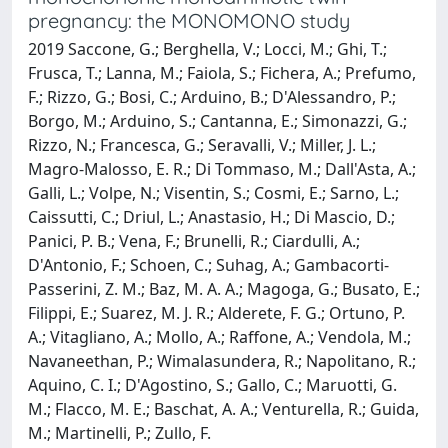
pregnancy: the MONOMONO study
2019 Saccone, G.; Berghella, V.; Locci, M.; Ghi, T.;
Frusca, T.; Lanna, M.; Faiola, S.; Fichera, A.; Prefumo,
F.; Rizzo, G.; Bosi, C.; Arduino, B.; D'Alessandro, P.;
Borgo, M.; Arduino, S.; Cantanna, E.; Simonazzi, G.;
Rizzo, N.; Francesca, G.; Seravalli, V.; Miller, J. L.;
Magro-Malosso, E. R.; Di Tommaso, M.; Dall'Asta, A.;
Galli, L.; Volpe, N.; Visentin, S.; Cosmi, E.; Sarno, L.;
Caissutti, C.; Driul, L.; Anastasio, H.; Di Mascio, D.;
Panici, P. B.; Vena, F.; Brunelli, R.; Ciardulli, A.;
D'Antonio, F.; Schoen, C.; Suhag, A.; Gambacorti-
Passerini, Z. M.; Baz, M. A. A.; Magoga, G.; Busato, E.;
Filippi, E.; Suarez, M. J. R.; Alderete, F. G.; Ortuno, P.
A.; Vitagliano, A.; Mollo, A.; Raffone, A.; Vendola, M.;
Navaneethan, P.; Wimalasundera, R.; Napolitano, R.;
Aquino, C. I.; D'Agostino, S.; Gallo, C.; Maruotti, G.
M.; Flacco, M. E.; Baschat, A. A.; Venturella, R.; Guida,
M.; Martinelli, P.; Zullo, F.