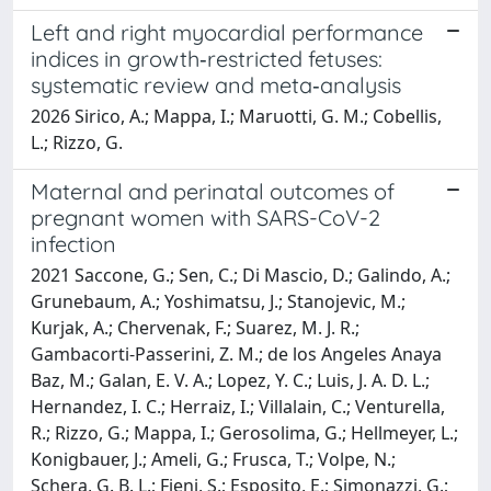
Left and right myocardial performance
indices in growth‐restricted fetuses:
systematic review and meta‐analysis
2026 Sirico, A.; Mappa, I.; Maruotti, G. M.; Cobellis,
L.; Rizzo, G.
Maternal and perinatal outcomes of
pregnant women with SARS-CoV-2
infection
2021 Saccone, G.; Sen, C.; Di Mascio, D.; Galindo, A.;
Grunebaum, A.; Yoshimatsu, J.; Stanojevic, M.;
Kurjak, A.; Chervenak, F.; Suarez, M. J. R.;
Gambacorti-Passerini, Z. M.; de los Angeles Anaya
Baz, M.; Galan, E. V. A.; Lopez, Y. C.; Luis, J. A. D. L.;
Hernandez, I. C.; Herraiz, I.; Villalain, C.; Venturella,
R.; Rizzo, G.; Mappa, I.; Gerosolima, G.; Hellmeyer, L.;
Konigbauer, J.; Ameli, G.; Frusca, T.; Volpe, N.;
Schera, G. B. L.; Fieni, S.; Esposito, E.; Simonazzi, G.;