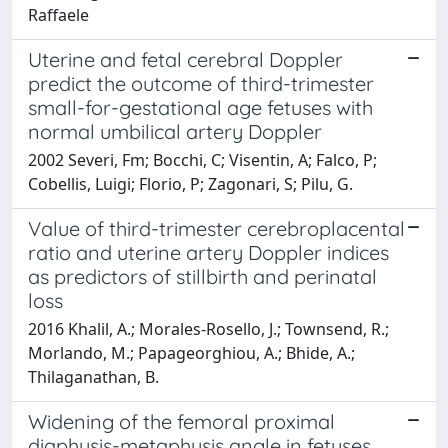
Raffaele
Uterine and fetal cerebral Doppler
predict the outcome of third-trimester
small-for-gestational age fetuses with
normal umbilical artery Doppler
2002 Severi, Fm; Bocchi, C; Visentin, A; Falco, P;
Cobellis, Luigi; Florio, P; Zagonari, S; Pilu, G.
Value of third-trimester cerebroplacental
ratio and uterine artery Doppler indices
as predictors of stillbirth and perinatal
loss
2016 Khalil, A.; Morales-Rosello, J.; Townsend, R.;
Morlando, M.; Papageorghiou, A.; Bhide, A.;
Thilaganathan, B.
Widening of the femoral proximal
diaphysis-metaphysis angle in fetuses