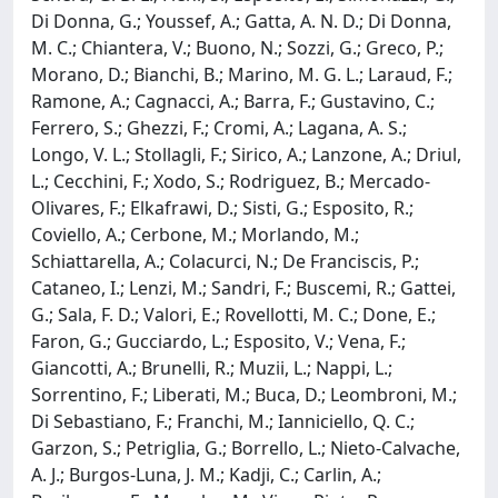
Di Donna, G.; Youssef, A.; Gatta, A. N. D.; Di Donna,
M. C.; Chiantera, V.; Buono, N.; Sozzi, G.; Greco, P.;
Morano, D.; Bianchi, B.; Marino, M. G. L.; Laraud, F.;
Ramone, A.; Cagnacci, A.; Barra, F.; Gustavino, C.;
Ferrero, S.; Ghezzi, F.; Cromi, A.; Lagana, A. S.;
Longo, V. L.; Stollagli, F.; Sirico, A.; Lanzone, A.; Driul,
L.; Cecchini, F.; Xodo, S.; Rodriguez, B.; Mercado-
Olivares, F.; Elkafrawi, D.; Sisti, G.; Esposito, R.;
Coviello, A.; Cerbone, M.; Morlando, M.;
Schiattarella, A.; Colacurci, N.; De Franciscis, P.;
Cataneo, I.; Lenzi, M.; Sandri, F.; Buscemi, R.; Gattei,
G.; Sala, F. D.; Valori, E.; Rovellotti, M. C.; Done, E.;
Faron, G.; Gucciardo, L.; Esposito, V.; Vena, F.;
Giancotti, A.; Brunelli, R.; Muzii, L.; Nappi, L.;
Sorrentino, F.; Liberati, M.; Buca, D.; Leombroni, M.;
Di Sebastiano, F.; Franchi, M.; Ianniciello, Q. C.;
Garzon, S.; Petriglia, G.; Borrello, L.; Nieto-Calvache,
A. J.; Burgos-Luna, J. M.; Kadji, C.; Carlin, A.;