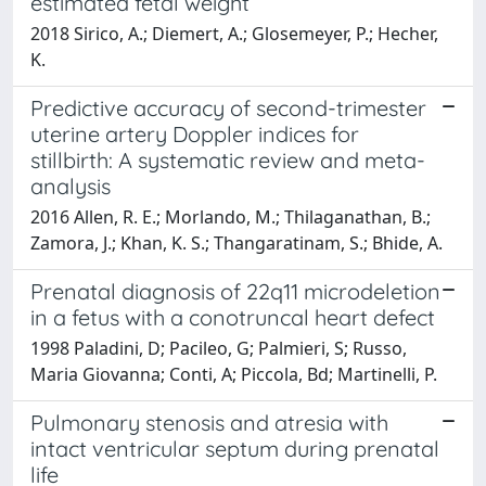
estimated fetal weight
2018 Sirico, A.; Diemert, A.; Glosemeyer, P.; Hecher,
K.
Predictive accuracy of second-trimester
uterine artery Doppler indices for
stillbirth: A systematic review and meta-
analysis
2016 Allen, R. E.; Morlando, M.; Thilaganathan, B.;
Zamora, J.; Khan, K. S.; Thangaratinam, S.; Bhide, A.
Prenatal diagnosis of 22q11 microdeletion
in a fetus with a conotruncal heart defect
1998 Paladini, D; Pacileo, G; Palmieri, S; Russo,
Maria Giovanna; Conti, A; Piccola, Bd; Martinelli, P.
Pulmonary stenosis and atresia with
intact ventricular septum during prenatal
life