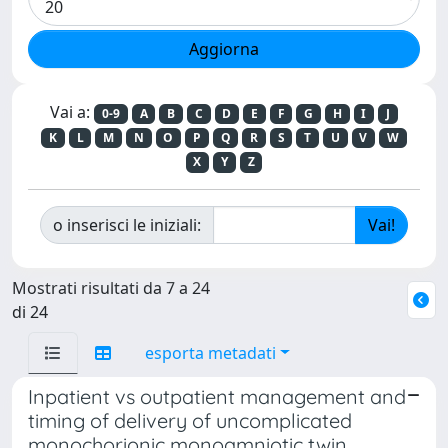
Vai a:
0-9
A
B
C
D
E
F
G
H
I
J
K
L
M
N
O
P
Q
R
S
T
U
V
W
X
Y
Z
o inserisci le iniziali:
Mostrati risultati da 7 a 24
di 24
esporta metadati
Inpatient vs outpatient management and
timing of delivery of uncomplicated
monochorionic monoamniotic twin