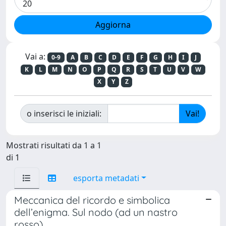
Vai a:
0-9
A
B
C
D
E
F
G
H
I
J
K
L
M
N
O
P
Q
R
S
T
U
V
W
X
Y
Z
o inserisci le iniziali:
Mostrati risultati da 1 a 1
di 1
esporta metadati
Meccanica del ricordo e simbolica
dell’enigma. Sul nodo (ad un nastro
rosso)