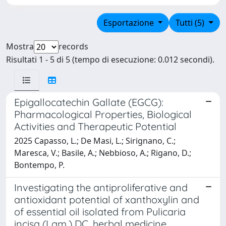
Esportazione
Tutti (5)
Mostra
records
Risultati 1 - 5 di 5 (tempo di esecuzione: 0.012 secondi).
Epigallocatechin Gallate (EGCG):
Pharmacological Properties, Biological
Activities and Therapeutic Potential
2025 Capasso, L.; De Masi, L.; Sirignano, C.;
Maresca, V.; Basile, A.; Nebbioso, A.; Rigano, D.;
Bontempo, P.
Investigating the antiproliferative and
antioxidant potential of xanthoxylin and
of essential oil isolated from Pulicaria
incisa (Lam.) DC. herbal medicine