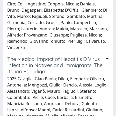
Ciro; Colli, Agostino; Coppola, Nicola; Daniele,
Bruno; Degasperi, Elisabetta; D'Offizi, Gianpiero; Di
Vito, Marco; Fagiuoli, Stefano; Gambato, Martina;
Girmenia, Corrado; Grossi, Paolo; Lampertico,
Pietro; Lauterio, Andrea; Maida, Marcello; Marzano,
Alfredo; Provenzano, Giuseppe; Pugliese, Nicola;
Raimondo, Giovanni; Toniutto, Pierluigi; Calvaruso,
Vincenza
The Medical Impact of Hepatitis D Virus
Infection in Natives and Immigrants: The
Italian Paradigm
2025 Caviglia, Gian Paolo; Dileo, Eleonora; Olivero,
Antonella; Mengozzi, Giulio; Ciancio, Alessia; Loglio,
Alessandro; Viganò, Mauro; Fagiuoli, Stefano;
Colombatto, Piero; Coco, Barbara; Brunetto,
Maurizia Rossana; Angrisani, Debora; Galeota
Lanza, Alfonso; Magni, Carlo; Rizzardini, Giuliano;
Messina, Vincenzo; Milella, Michele; Saracino,