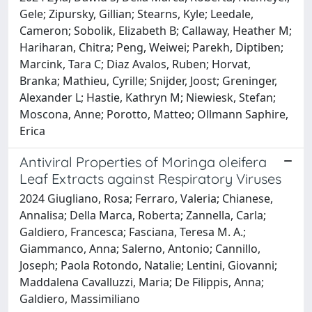
Gele; Zipursky, Gillian; Stearns, Kyle; Leedale,
Cameron; Sobolik, Elizabeth B; Callaway, Heather M;
Hariharan, Chitra; Peng, Weiwei; Parekh, Diptiben;
Marcink, Tara C; Diaz Avalos, Ruben; Horvat,
Branka; Mathieu, Cyrille; Snijder, Joost; Greninger,
Alexander L; Hastie, Kathryn M; Niewiesk, Stefan;
Moscona, Anne; Porotto, Matteo; Ollmann Saphire,
Erica
Antiviral Properties of Moringa oleifera
Leaf Extracts against Respiratory Viruses
2024 Giugliano, Rosa; Ferraro, Valeria; Chianese,
Annalisa; Della Marca, Roberta; Zannella, Carla;
Galdiero, Francesca; Fasciana, Teresa M. A.;
Giammanco, Anna; Salerno, Antonio; Cannillo,
Joseph; Paola Rotondo, Natalie; Lentini, Giovanni;
Maddalena Cavalluzzi, Maria; De Filippis, Anna;
Galdiero, Massimiliano