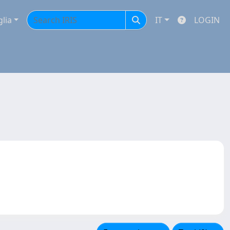
glia
IT
LOGIN