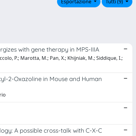
Esportazione
Tutti (9)
gizes with gene therapy in MPS-IIIA
ccolo, P.; Marotta, M.; Pan, X.; Khijniak, M.; Siddique, I.;
ecyl-2-Oxazoline in Mouse and Human
rio
logy: A possible cross-talk with C-X-C