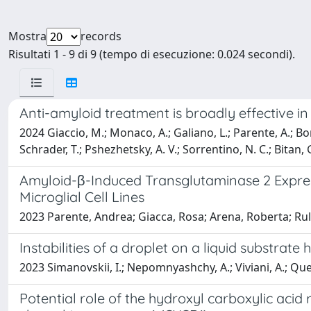
Mostra
records
Risultati 1 - 9 di 9 (tempo di esecuzione: 0.024 secondi).
Anti-amyloid treatment is broadly effective 
2024 Giaccio, M.; Monaco, A.; Galiano, L.; Parente, A.; Borzac
Schrader, T.; Pshezhetsky, A. V.; Sorrentino, N. C.; Bitan, G
Amyloid-β-Induced Transglutaminase 2 Expre
Microglial Cell Lines
2023 Parente, Andrea; Giacca, Rosa; Arena, Roberta; Rull
Instabilities of a droplet on a liquid substrat
2023 Simanovskii, I.; Nepomnyashchy, A.; Viviani, A.; Que
Potential role of the hydroxyl carboxylic acid