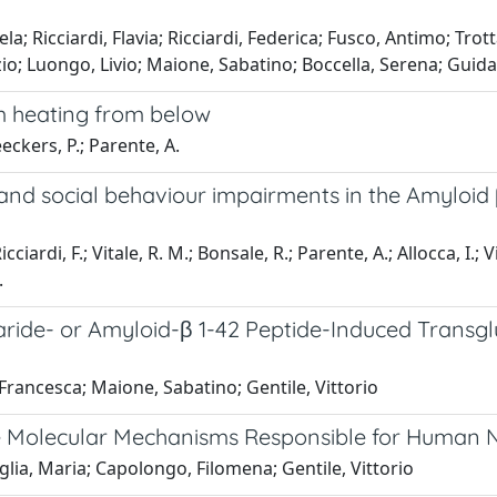
; Ricciardi, Flavia; Ricciardi, Federica; Fusco, Antimo; Tro
zio; Luongo, Livio; Maione, Sabatino; Boccella, Serena; Guid
m heating from below
eckers, P.; Parente, A.
and social behaviour impairments in the Amyloid 
cciardi, F.; Vitale, R. M.; Bonsale, R.; Parente, A.; Allocca, I.;
.
ride- or Amyloid-β 1-42 Peptide-Induced Transg
ancesca; Maione, Sabatino; Gentile, Vittorio
he Molecular Mechanisms Responsible for Human 
ia, Maria; Capolongo, Filomena; Gentile, Vittorio