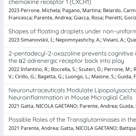
chemokine receptor 1 (CXCR1)
2023 Perrone, Michela; Pagano, Martina; Belardo, Carmela
Francesca; Parente, Andrea; Giacca, Rosa; Pieretti, Gori
Shapes of floating droplets under non-unifor
2023 Simanovskii, I.; Nepomnyashchy, A.; Viviani, A.; Que
2-pentadecyl-2-oxazoline prevents cognitive 
the α2 adrenergic receptor back into play
2022 Infantino, R.; Boccella, S.; Scuteri, D.; Perrone, M.; Ri
V.; Cirillo, G.; Bagetta, G.; Luongo, L.; Maione, S.; Guida, F
Neuronutraceuticals Modulate Lipopolysaccha
Neuroinflammation in Mouse Microglial Cells
2021 Gatta, NICOLA GAETANO; Parente, Andrea; Guida, Fr
Possible Roles of the Transglutaminases in t
2021 Parente, Andrea; Gatta, NICOLA GAETANO; Battipagl