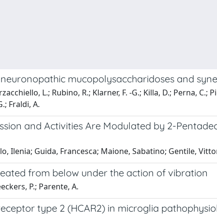
in neuronopathic mucopolysaccharidoses and syner
chiello, L.; Rubino, R.; Klarner, F. -G.; Killa, D.; Perna, C.; Pi
.; Fraldi, A.
ssion and Activities Are Modulated by 2-Pentad
o, Ilenia; Guida, Francesca; Maione, Sabatino; Gentile, Vitto
e heated from below under the action of vibration
eckers, P.; Parente, A.
 receptor type 2 (HCAR2) in microglia pathophysio