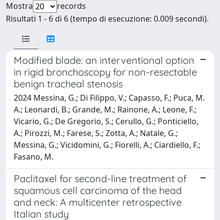
Mostra
records
Risultati 1 - 6 di 6 (tempo di esecuzione: 0.009 secondi).
Modified blade: an interventional option
in rigid bronchoscopy for non-resectable
benign tracheal stenosis
2024 Messina, G.; Di Filippo, V.; Capasso, F.; Puca, M.
A.; Leonardi, B.; Grande, M.; Rainone, A.; Leone, F.;
Vicario, G.; De Gregorio, S.; Cerullo, G.; Ponticiello,
A.; Pirozzi, M.; Farese, S.; Zotta, A.; Natale, G.;
Messina, G.; Vicidomini, G.; Fiorelli, A.; Ciardiello, F.;
Fasano, M.
Paclitaxel for second-line treatment of
squamous cell carcinoma of the head
and neck: A multicenter retrospective
Italian study