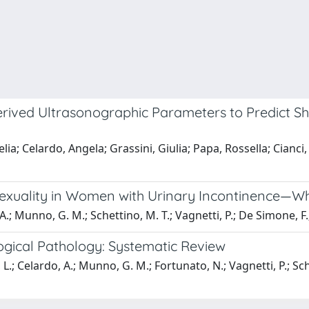
rived Ultrasonographic Parameters to Predict Sh
lia; Celardo, Angela; Grassini, Giulia; Papa, Rossella; Cianc
d Sexuality in Women with Urinary Incontinence—
A.; Munno, G. M.; Schettino, M. T.; Vagnetti, P.; De Simone, F.; 
ogical Pathology: Systematic Review
L.; Celardo, A.; Munno, G. M.; Fortunato, N.; Vagnetti, P.; Schet