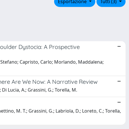
Esportazione
Tutti (3)
oulder Dystocia: A Prospective
i, Stefano; Capristo, Carlo; Morlando, Maddalena;
Where Are We Now: A Narrative Review
Di Lucia, A.; Grassini, G.; Torella, M.
tino, M. T.; Grassini, G.; Labriola, D.; Loreto, C.; Torella,